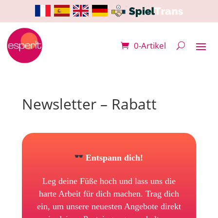
0-Artikel
Newsletter – Rabatt
Entspann dich!
Leg deine Füße hoch und lass uns die
harte Arbeit für dich machen. Trag dich
ein, um unsere neuesten Angebote direkt