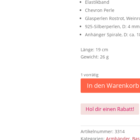
Elastikband
Chevron Perle
Glasperlen Rostrot, Wein
925-Silberperlen, D: 4 mm
Anhänger Spirale, D: ca. 1
Länge: 19 cm
Gewicht: 26 g
1 vorrätig
In den Warenkorb
Hol dir einen Rabatt!
Artikelnummer:
3314
Kategorien:
Armbänder
,
Bas