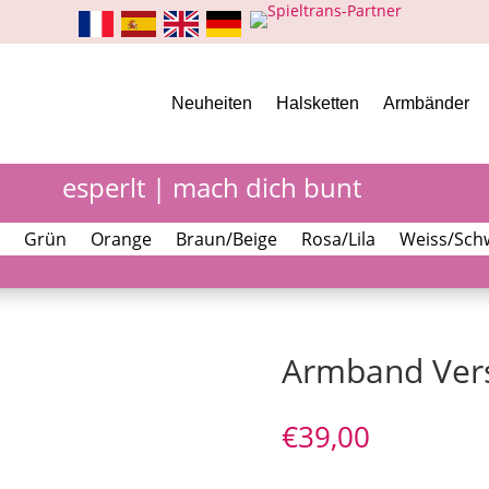
Neuheiten
Halsketten
Armbänder
esperlt | mach dich bunt
Grün
Orange
Braun/Beige
Rosa/Lila
Weiss/Sch
Armband Vers
€
39,00