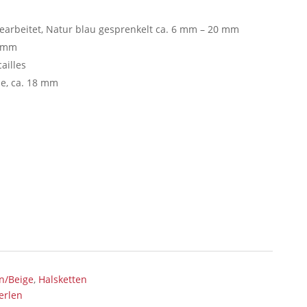
earbeitet, Natur blau gesprenkelt ca. 6 mm – 20 mm
8 mm
ailles
me, ca. 18 mm
n/Beige
,
Halsketten
erlen