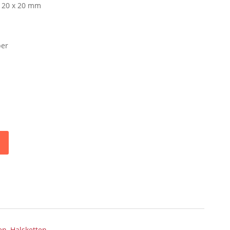
. 20 x 20 mm
ber
en
,
Halsketten