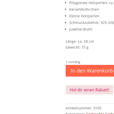
Polygonale Holzperlen, ca
Keramikröhrchen
Kleine Holzperlen
Schmuckzubehör: 925-Sil
Juwelierdraht
Länge: ca. 58 cm
Gewicht: 75 g
1 vorrätig
In den Warenkorb
Hol dir einen Rabatt!
Artikelnummer:
9105
Kategorien:
Gemischte Farb