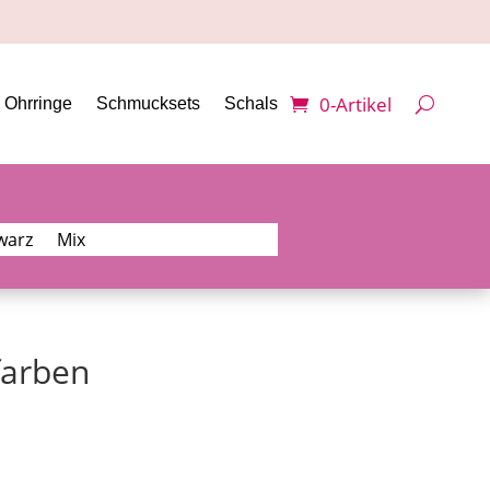
0-Artikel
Ohrringe
Schmucksets
Schals
warz
Mix
farben