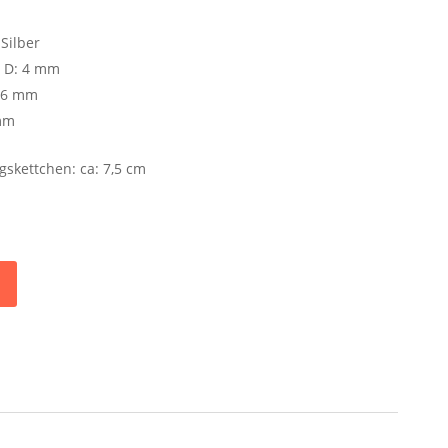
Silber
, D: 4 mm
2,6 mm
 mm
gskettchen: ca: 7,5 cm