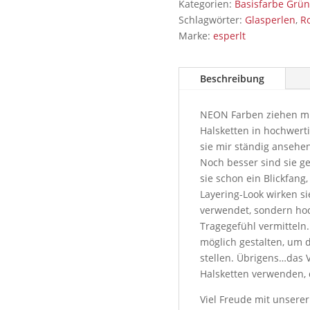
Kategorien:
Basisfarbe Grü
Schlagwörter:
Glasperlen
,
Ro
Marke:
esperlt
Beschreibung
NEON Farben ziehen mic
Halsketten in hochwerti
sie mir ständig ansehen
Noch besser sind sie ge
sie schon ein Blickfang
Layering-Look wirken s
verwendet, sondern hoc
Tragegefühl vermitteln.
möglich gestalten, um 
stellen. Übrigens…das 
Halsketten verwenden,
Viel Freude mit unsere