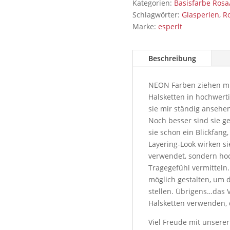
Kategorien:
Basisfarbe Rosa/
Schlagwörter:
Glasperlen
,
Ro
Marke:
esperlt
Beschreibung
NEON Farben ziehen mic
Halsketten in hochwerti
sie mir ständig ansehen
Noch besser sind sie ge
sie schon ein Blickfang
Layering-Look wirken s
verwendet, sondern hoc
Tragegefühl vermitteln.
möglich gestalten, um 
stellen. Übrigens…das 
Halsketten verwenden,
Viel Freude mit unsere