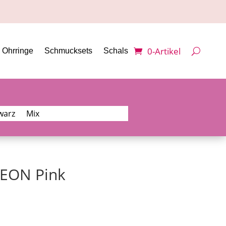
0-Artikel
Ohrringe
Schmucksets
Schals
warz
Mix
NEON Pink