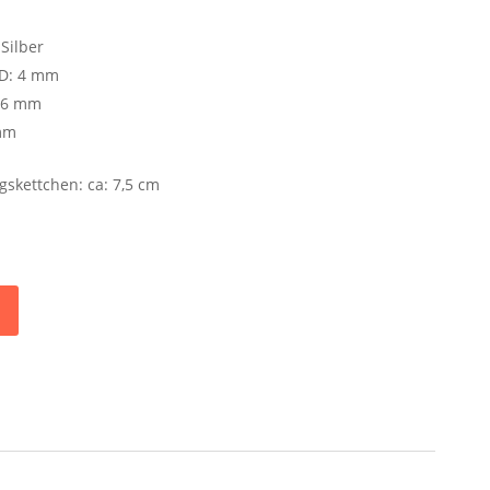
Silber
 D: 4 mm
2,6 mm
 mm
gskettchen: ca: 7,5 cm