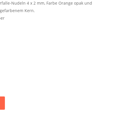
arfalle-Nudeln 4 x 2 mm, Farbe Orange opak und
angefarbenem Kern.
ber