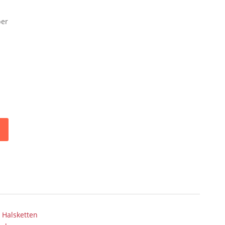
ber
n
,
Halsketten