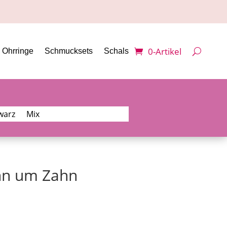
0-Artikel
Ohrringe
Schmucksets
Schals
warz
Mix
hn um Zahn