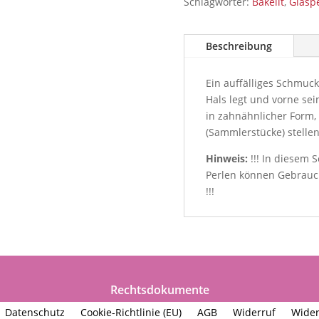
Schlagwörter:
Bakelit
,
Glasp
Beschreibung
Ein auffälliges Schmuc
Hals legt und vorne se
in zahnähnlicher Form,
(Sammlerstücke) stellen
Hinweis:
!!! In diesem 
Perlen können Gebrauc
!!!
Rechtsdokumente
Datenschutz
Cookie-Richtlinie (EU)
AGB
Widerruf
Wider