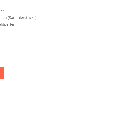
ber
eiben (Sammlerstücke)
elitperlen
l