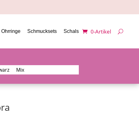
0-Artikel
Ohrringe
Schmucksets
Schals
warz
Mix
bra