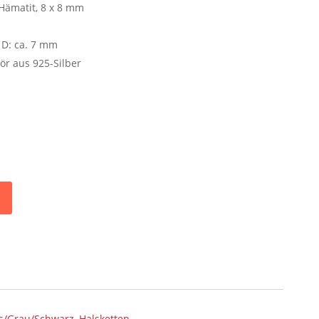
Hämatit, 8 x 8 mm
, D: ca. 7 mm
r aus 925-Silber
ss/Grau/Schwarz
,
Halsketten