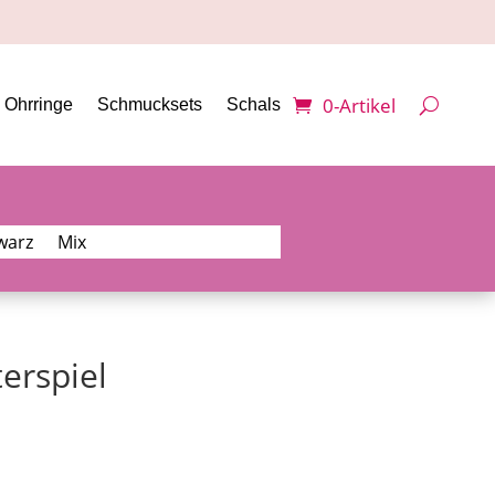
0-Artikel
Ohrringe
Schmucksets
Schals
warz
Mix
terspiel