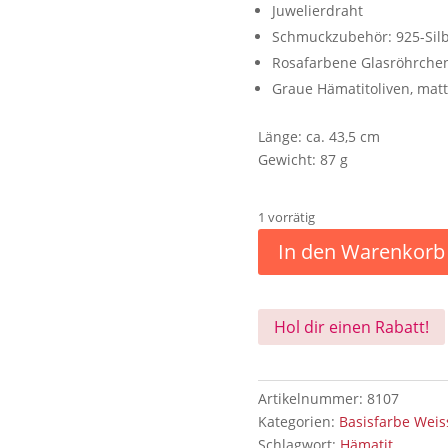
Juwelierdraht
Schmuckzubehör: 925-Sil
Rosafarbene Glasröhrche
Graue Hämatitoliven, mat
Länge: ca. 43,5 cm
Gewicht: 87 g
1 vorrätig
In den Warenkorb
Hol dir einen Rabatt!
Artikelnummer:
8107
Kategorien:
Basisfarbe Wei
Schlagwort:
Hämatit