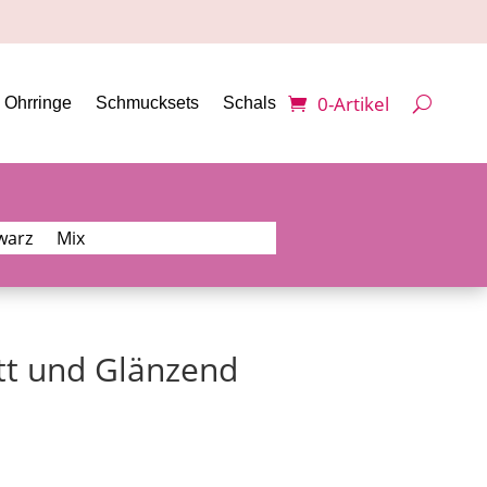
0-Artikel
Ohrringe
Schmucksets
Schals
warz
Mix
tt und Glänzend