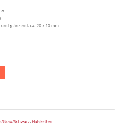
ber
n
t und glänzend, ca. 20 x 10 mm
ss/Grau/Schwarz
,
Halsketten