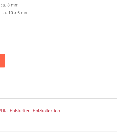
: ca. 8 mm
, ca. 10 x 6 mm
Lila
,
Halsketten
,
Holzkollektion