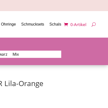
0-Artikel
Ohrringe
Schmucksets
Schals
warz
Mix
R Lila-Orange