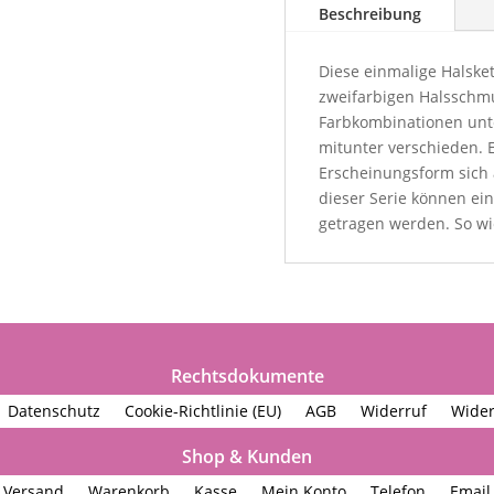
Beschreibung
Diese einmalige Halskett
zweifarbigen Halsschmu
Farbkombinationen unt
mitunter verschieden. 
Erscheinungsform sich 
dieser Serie können ei
getragen werden. So wie
Rechtsdokumente
Datenschutz
Cookie-Richtlinie (EU)
AGB
Widerruf
Wider
Shop & Kunden
Versand
Warenkorb
Kasse
Mein Konto
Telefon
Email