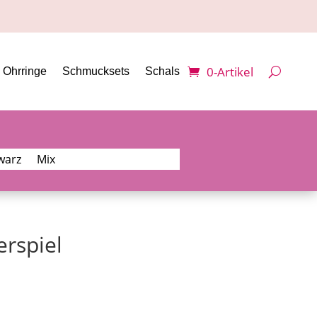
0-Artikel
Ohrringe
Schmucksets
Schals
warz
Mix
erspiel