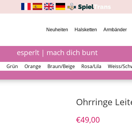
Neuheiten
Halsketten
Armbänder
esperlt | mach dich bunt
Grün
Orange
Braun/Beige
Rosa/Lila
Weiss/Sch
Ohrringe Leit
€
49,00