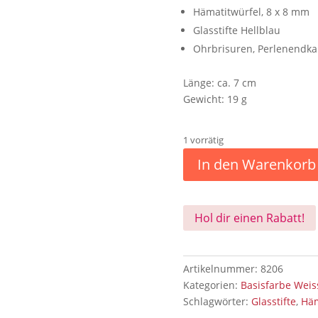
Hämatitwürfel, 8 x 8 mm
Glasstifte Hellblau
Ohrbrisuren, Perlenendka
Länge: ca. 7 cm
Gewicht: 19 g
1 vorrätig
In den Warenkorb
Hol dir einen Rabatt!
Artikelnummer:
8206
Kategorien:
Basisfarbe Wei
Schlagwörter:
Glasstifte
,
Häm